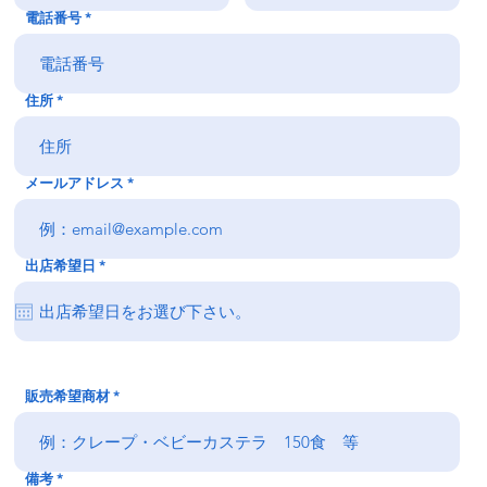
電話番号
住所
メールアドレス
r
出店希望日
*
e
q
u
i
r
e
d
販売希望商材
備考