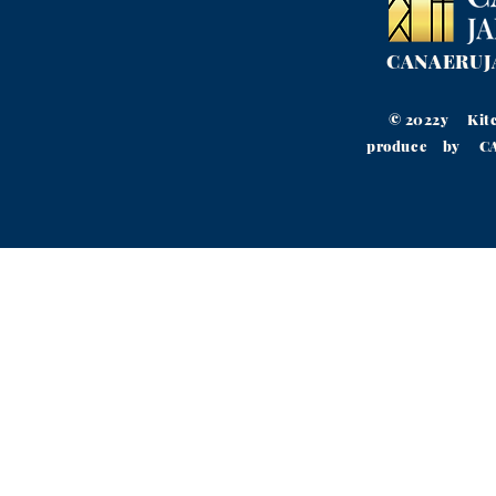
CANAERU
© 2022y Kit
produce by CAN