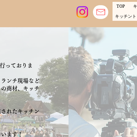
TOP
キッチント
を行っておりま
・ランチ現場など
リの商材、キッチ
業されたキッチン
ゃいます！