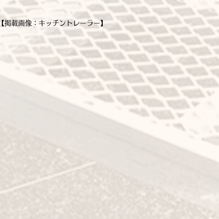
【掲載画像：キッチントレーラー】
レーラー
搭載型 ）
ーラー
70mm
70mm
50kg
mｘ横1410mm
70R13
キ搭載
亜鉛メッキ