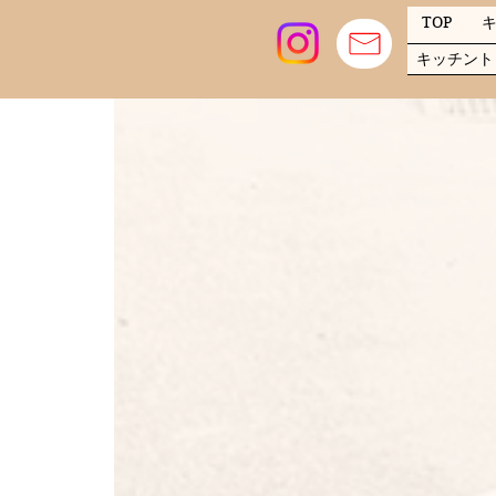
TOP
キッチント
​キッチントレーラー
n
一般的なキッチンカーは中古トラックを
響
を受けま
0
ここ数年トラック相場はキッチンカー人
る運搬車としての需要、更にはアメリ
キッチンカーに使用したいベース車
50
新車はそもそも高
​そこで、相場に左右されず年間通して
トレーラー搭載型ボックスを製作し
キッチンカー開業