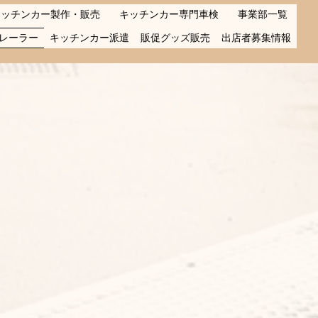
キッチンカー製作・販売
キッチンカー専門車検
事業部一覧
レーラー
キッチンカー派遣
販促グッズ販売
出店者募集情報
ベースとする為、
中古車相場の影
す。
気による需要増加や災害などによ
カへの輸出解禁などなど・・・
両の
中古車相場が大高騰！！
いし・・・​
安定価格のトレーラーTypeで
安価に製作・販売致します。
を夢見る方へ