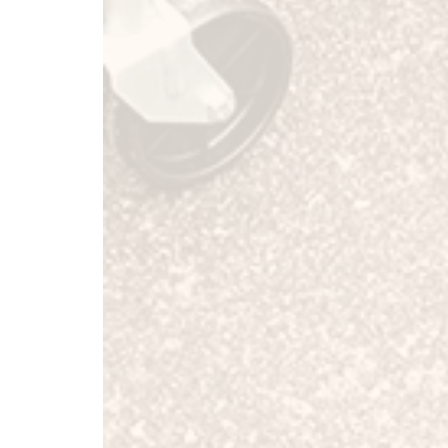
登録時に必要
自賠責保険料：5
重量税：6,6
ナンバー代：7
登録費用：38,
自動車税：3,
牽引車輛：950登録費