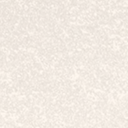
な金額
,445円
00円
70円
500円
600円
用：5,500円