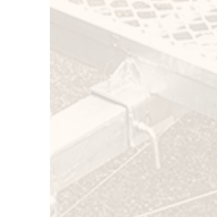
​ベースト
( 慣性ブレーキ
●軽規格トレ
■全長 ：33
■全幅 ：14
■最大積載量：3
■荷台サイズ：縦2345m
■タイヤ：165/
■慣性ブレー
■フレーム材質：