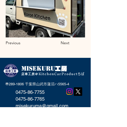
Previous
Next
MISEKU
RU
工房
KitchenCarProduct
店車工房＠
ちば
〠289-1806 千葉県山武市蓮沼ハ5565-4
0475-86-7755
0475-86-7765
misekuruma@gmail.com
土曜・日曜・祝日はキッチンカー出店の
為お休みです。