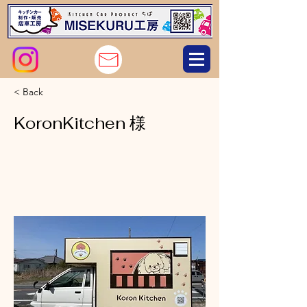
< Back
KoronKitchen 様